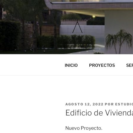
Saltar
al
contenido
ESTUDIO 
Estudio de Arquitectura en Gr
INICIO
PROYECTOS
SE
PUBLICADO
AGOSTO 12, 2022
POR
ESTUDI
EL
Edificio de Viviend
Nuevo Proyecto.