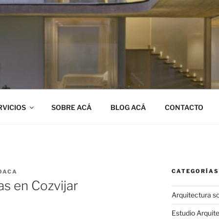
ACÁ
anada
RVICIOS
SOBRE ACÁ
BLOG ACÁ
CONTACTO
CATEGORÍAS
OACA
as en Cozvijar
Arquitectura so
Estudio Arquit