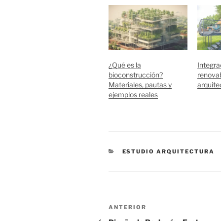
¿Qué es la
Integra
bioconstrucción?
renovab
Materiales, pautas y
arquite
ejemplos reales
CATEGORÍAS
ESTUDIO ARQUITECTURA
Navegación
Entrada
ANTERIOR
anterior: