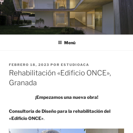
Saltar
al
contenido
ESTUDIO ACÁ
Estudio de Arquitectura en Granada
Menú
PUBLICADO
FEBRERO 18, 2023
POR
ESTUDIOACA
EL
Rehabilitación «Edificio ONCE»,
Granada
¡Empezamos una nueva obra!
Consultoría de Diseño para la rehabilitación del
«Edificio ONCE»
.