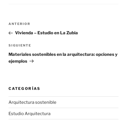
Navegación
Entrada
ANTERIOR
de
anterior:
Vivienda – Estudio en La Zubia
entradas
Siguiente
SIGUIENTE
entrada
Materiales sostenibles en la arquitectura: opciones y
ejemplos
CATEGORÍAS
Arquitectura sostenible
Estudio Arquitectura